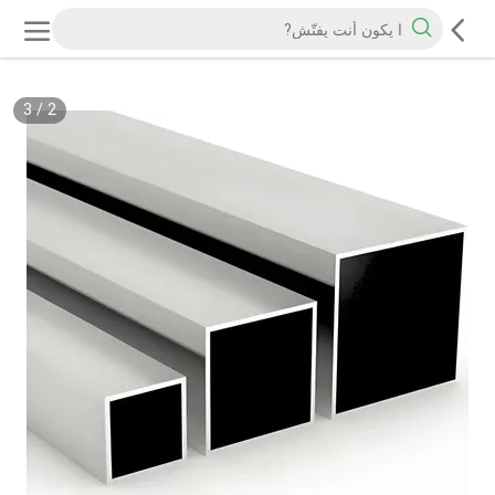
3
/
2