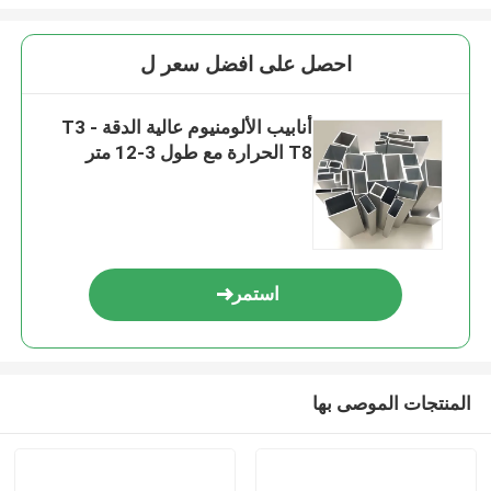
احصل على افضل سعر ل
أنابيب الألومنيوم عالية الدقة T3 -
T8 الحرارة مع طول 3-12 متر
استمر
المنتجات الموصى بها