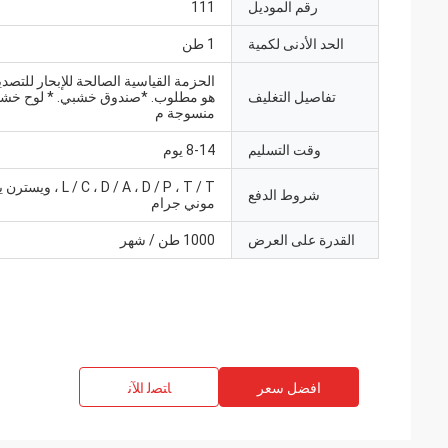
رقم الموديل
111
الحد الأدنى لكمية
1 طن
الحزمة القياسية الصالحة للإبحار للتصدير
تفاصيل التغليف
هو مطلوب. *صندوق خشبي. * لوح خشبي
منسوجة م
وقت التسليم
8-14 يوم
L / C ، D / A ، D / P ، T / T
شروط الدفع
موني جرام
القدرة على العرض
1000 طن / شهر
افضل سعر
ﺎﺘﺼﻟ ﺍﻶﻧ