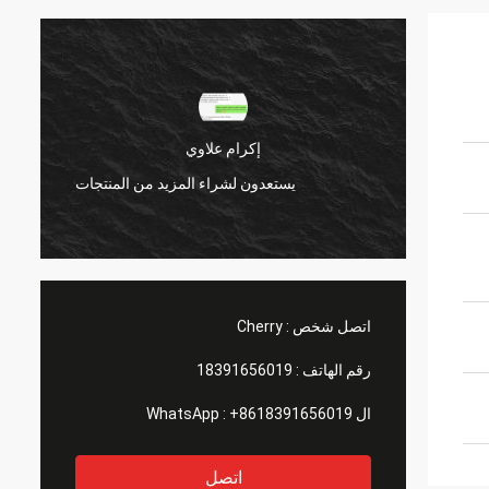
إكرام علاوي
منتجات
يستعدون لشراء المزيد من المنتجات
اتصل شخص :
Cherry
رقم الهاتف :
18391656019
ال WhatsApp :
+8618391656019
اتصل