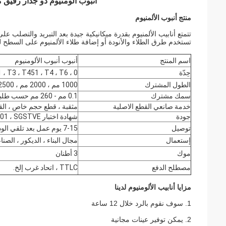
أنبوب ألومنيوم ذو جدار رقيق
منتج أنبوب الألمنيوم
تتمتع أنابيب الألمنيوم بقدرة ميكانيكية جيدة بعد التبريد والتصلب على
تستخدم طرق الطلاء والأنودة أو إضافة طلاء الألمنيوم على السطح 
اسم المنتج
أنبوب أنبوب الألومنيوم
حِدّة
0 ، H12 H14 ، H16 ، H18 ، H22 H24 ، H26 ، H28 ، H32 ، F H112 ، T651 ، T3 ، T451 ، T4 ، T6 ، إلخ
الطول المشترك
1000 مم ، 2000 مم ، 2500 مم ، 3000 مم ، 6000 مم أو أي قطع حسب الحجم
سمك مشترك
0.1 مم - 260 مم حسب طلبك
خدمة صانعي القطع الاصلية
مثقبة ، قطع حجم خاص ، القي
جودة
شهادة اختبار JB / T9001C ، IS09001 ، SGSTVE
توصيل
7-15 يوم عمل بعد تلقي الودائع
إستعمال
مجال البناء ، الديكور ، الصناع
موك
3 أطنان
مصطلح الدفع
TTLC ، اتحاد غرب إلخ.
مزايا أنابيب الألومنيوم لدينا
1. سوف نقوم بالرد خلال 12 ساعة
2. يمكن توفير عينات مجانية