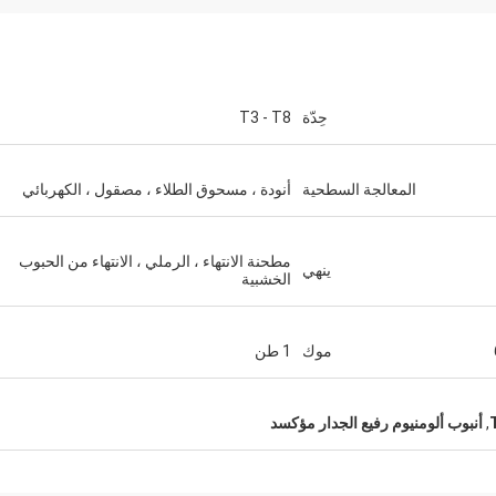
حِدّة
T3 - T8
إكرام علاوي
يستعدون لشراء المزيد من ال
المعالجة السطحية
أنودة ، مسحوق الطلاء ، مصقول ، الكهربائي
مطحنة الانتهاء ، الرملي ، الانتهاء من الحبوب
ينهي
الخشبية
موك
1 طن
,
أنبوب ألومنيوم رفيع الجدار مؤكسد