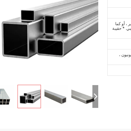
 ، أو كما
. * حقيبة
 ، ويسترن يونيون ،