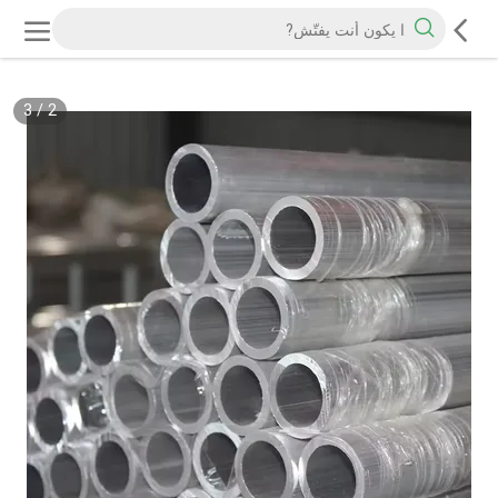
3
/
2