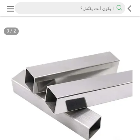
3
/
2