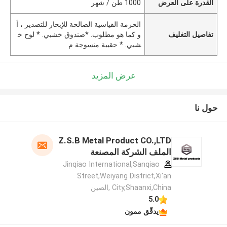
القدرة على العرض
1000 طن / شهر
الحزمة القياسية الصالحة للإبحار للتصدير ، أ
تفاصيل التغليف
و كما هو مطلوب. *صندوق خشبي. * لوح خ
شبي. * حقيبة منسوجة م
عرض المزيد
حول نا
Z.S.B Metal Product CO.,LTD
الملف الشركة المصنعة
Jinqiao International,Sanqiao
Street,Weiyang District,Xi'an
City,Shaanxi,China ,الصين
5.0
يدقّق ممون