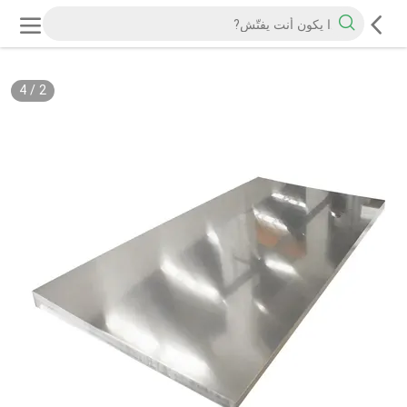
4
/
2