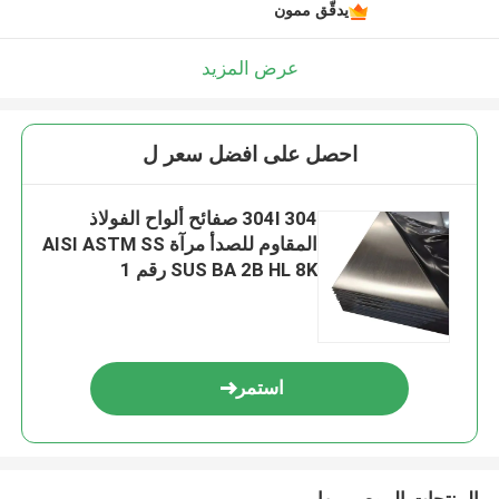
يدقّق ممون
عرض المزيد
احصل على افضل سعر ل
304l 304 صفائح ألواح الفولاذ
المقاوم للصدأ مرآة AISI ASTM SS
SUS BA 2B HL 8K رقم 1
استمر
المنتجات الموصى بها