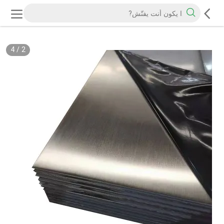
4
/
2