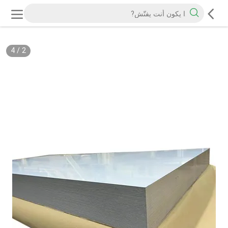
4
/
2