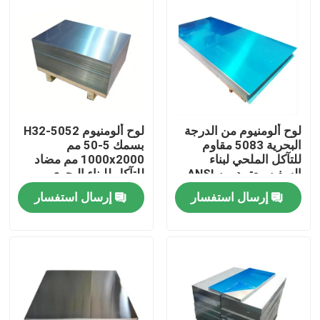
لوح ألومنيوم من الدرجة
لوح ألومنيوم 5052-H32
البحرية 5083 مقاوم
بسمك 5-50 مم
للتآكل الملحي لبناء
1000x2000 مم مضاد
السفن معتمد من ANSI
للتآكل للبناء البحري
إرسال استفسار
إرسال استفسار
المنزل
المنتجات
فيديوهات