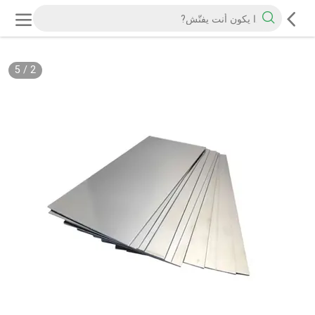
5
/
2