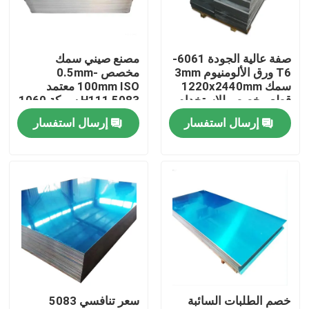
حولنا
صفة عالية الجودة 6061-
مصنع صيني سمك
T6 ورق الألومنيوم 3mm
مخصص 0.5mm-
جولة في المصنع
سمك 1220x2440mm
100mm ISO معتمد
قطع مخصص للاستخدام
5083 H111 سبيكة 1060
الصناعي في مجال
ورقة الألومنيوم النقي
إرسال استفسار
إرسال استفسار
مراقبة الجودة
الطيران
اتصل بنا
أخبار
اطلب اقتباس
خصم الطلبات السائبة
سعر تنافسي 5083
صفائح الفولاذ المقاوم للصدأ