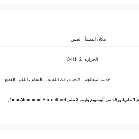
مكان المنشأ
الصين
إكرام علاوي
يستعدون لشراء المزيد من ال
الحرارة
O-H112
خدمة المعالجة
الانحناء ، فك اللفائف ، اللحام ، اللكم ، القطع
,
1mm Aluminium Plate Sheet
,