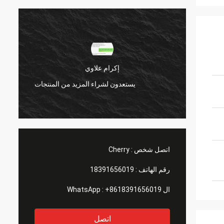
إكرام علاوي
منتجات
يستعدون لشراء المزيد من المنتجات
اتصل شخص :
Cherry
رقم الهاتف :
18391656019
ال WhatsApp :
+8618391656019
اتصل