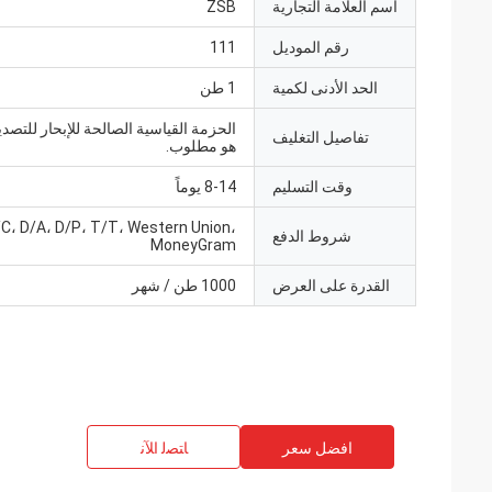
اسم العلامة التجارية
ZSB
رقم الموديل
111
الحد الأدنى لكمية
1 طن
الحزمة القياسية الصالحة للإبحار للتصدير
تفاصيل التغليف
هو مطلوب.
وقت التسليم
8-14 يوماً
/C، D/A، D/P، T/T، Western Union،
شروط الدفع
MoneyGram
القدرة على العرض
1000 طن / شهر
افضل سعر
ﺎﺘﺼﻟ ﺍﻶﻧ