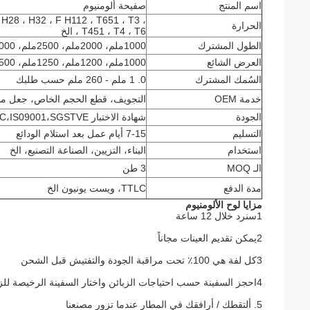
اسم المنتج
صفيحة ألومنيوم
H28 ، H32 ، F H112 ، T651 ، T3 ،
الحرارة
T451 ، T4 ، T6 ، الخ
الطول المشترك
1000ملم، 2000ملم، 2500ملم، 3000ملم، 6000ملم أو أي قطع حسب الحجم
العرض الشائع
1000ملم، 1200ملم، 1250ملم، 1500ملم، 2000ملم أو أي قطع حسب الحجم
السُمك المشترك
0. 1 ملم - 260 ملم حسب طلبك
خدمة OEM
التجويف، قطع الحجم الخاص، جعل م
الجودة
شهادة الاختبار JB/T9001C،IS09001،SGSTVE
التسليم
7-15 أيام عمل بعد استلام الودائع
استخدام
البناء، التزيين، الصناعة التصنيع، الخ
الـ MOQ
3 طن
مدة الدفع
TTLC، ويست يونيون الخ
مزايا لوح الألومنيوم
1سنرد خلال 12 ساعة
2يمكن تقديم العينات مجاناً
3كل لفة هي 100٪ تحت مراقبة الجودة والتفتيش قبل الشحن
4احجز السفينة حسب احتياجات الزبائن واختار السفينة الرخيصة للزبائن
5. ألتقطك / أرافقك في المطار عندما تزور مصنعنا