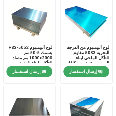
لوح ألومنيوم من الدرجة
لوح ألومنيوم 5052-H32
البحرية 5083 مقاوم
بسمك 5-50 مم
للتآكل الملحي لبناء
1000x2000 مم مضاد
السفن معتمد من ANSI
للتآكل للبناء البحري
إرسال استفسار
إرسال استفسار
المنزل
المنتجات
فيديوهات