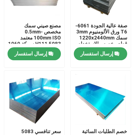
حولنا
صفة عالية الجودة 6061-
مصنع صيني سمك
T6 ورق الألومنيوم 3mm
مخصص 0.5mm-
جولة في المصنع
سمك 1220x2440mm
100mm ISO معتمد
قطع مخصص للاستخدام
5083 H111 سبيكة 1060
الصناعي في مجال
ورقة الألومنيوم النقي
إرسال استفسار
إرسال استفسار
مراقبة الجودة
الطيران
اتصل بنا
أخبار
اطلب اقتباس
خصم الطلبات السائبة
سعر تنافسي 5083
صفائح الفولاذ المقاوم للصدأ