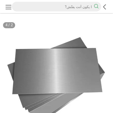
4
/
2