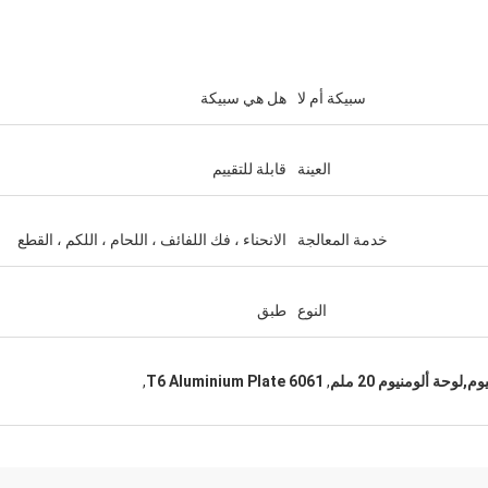
سبيكة أم لا
هل هي سبيكة
إكرام علاوي
العينة
قابلة للتقييم
يستعدون لشراء المزيد من ال
خدمة المعالجة
الانحناء ، فك اللفائف ، اللحام ، اللكم ، القطع
النوع
طبق
,
6061 T6 Aluminium Plate
,