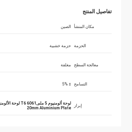
تفاصيل المنتج
مكان المنشأ
الصين
الحزمة
حزمة خشبية
معالجة السطح
مغلفة
التسامح
± 5%
لوحة ألومنيوم 5 ملم,6061 T6 لوحة الألومنيوم,لوحة ألومنيوم 20 ملم
إبراز
20mm Aluminium Plate