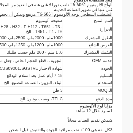
منتج من
صفيحة ألومنيوم
ألواح الألومنيوم 6061-T6 تلعب دورا لا غنى عنه في 
غنى عنها في تطوير الصناعة الحديثة.
التشطيب السطحي لوحة الألومنيوم 6061-T6 مرتفع ويمكن أن يخضع لمجموعة متنوعة من علاجات السطح لتلبية متطلبات تصميم المظهر المختلفة.
اسم المنتج
صفيحة ألومنيوم
H28 ، H32 ، F H112 ، T651 ، T3 ،
الحرارة
T451 ، T4 ، T6 ، الخ
الطول المشترك
1000ملم، 2000ملم، 2500ملم، 3000ملم، 6000ملم أو أي قطع حسب الحجم
العرض الشائع
1000ملم، 1200ملم، 1250ملم، 1500ملم، 2000ملم أو أي قطع حسب الحجم
السُمك المشترك
0. 1 ملم - 260 ملم حسب طلبك
خدمة OEM
التجويف، قطع الحجم الخاص، جعل م
الجودة
شهادة الاختبار JB/T9001C،IS09001،SGSTVE
التسليم
7-15 أيام عمل بعد استلام الودائع
استخدام
البناء، التزيين، الصناعة التصنيع، الخ
الـ MOQ
3 طن
مدة الدفع
TTLC، ويست يونيون الخ
مزايا لوح الألومنيوم
1سنرد خلال 12 ساعة
2يمكن تقديم العينات مجاناً
3كل لفة هي 100٪ تحت مراقبة الجودة والتفتيش قبل الشحن