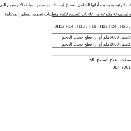
العديد من المجالات الرئيسية بسبب أدائها الشامل الممتاز.إنه مادة مهمة من سبائك الألومنيوم التي 
0H12 H14 ، H16 ، H18 ، H22 H24 ، H26 ، 
سطحة، علاج السطح، الخ