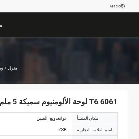
Arabic
م
منزل
/
ور
6061 T6 لوحة الألومنيوم سميكة 5 ملم 20 ملم للطلاء تم تقديم عينة
مكان المنشأ
غوانغدونغ، الصين
اسم العلامة التجارية
ZSB