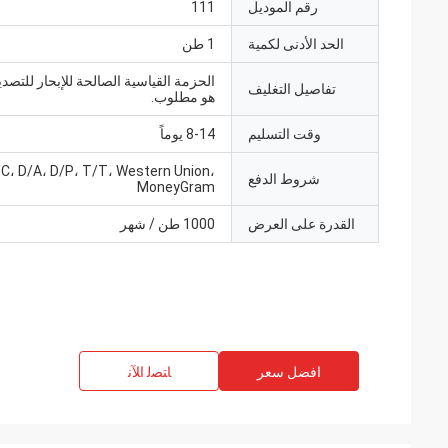
رقم الموديل
111
الحد الأدنى لكمية
1 طن
الحزمة القياسية الصالحة للإبحار للتصدير
تفاصيل التغليف
هو مطلوب.
وقت التسليم
8-14 يوماً
/C، D/A، D/P، T/T، Western Union،
شروط الدفع
MoneyGram
القدرة على العرض
1000 طن / شهر
افضل سعر
ﺎﺘﺼﻟ ﺍﻶﻧ