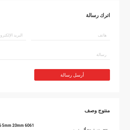
اترك رسالة
أرسل رسالة
منتوج وصف
6061 T6 5mm 20mm رقيقة ألومنيوم سعر لكل كيلوغرام