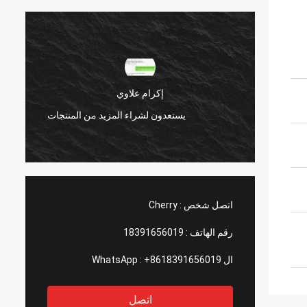
إكرام علاوي
منتجات
يستعدون لشراء المزيد من المنتجات
اتصل شخص :
Cherry
رقم الهاتف :
18391656019
ال WhatsApp :
+8618391656019
اتصل