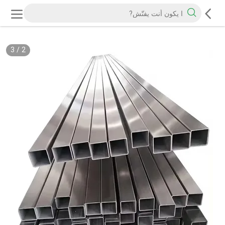
3
/
2