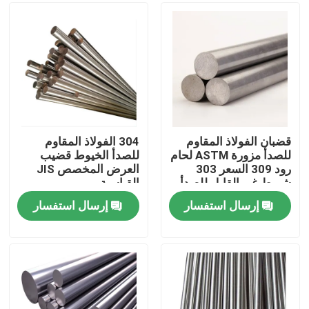
حولنا
جولة في المصنع
مراقبة الجودة
قضبان الفولاذ المقاوم
304 الفولاذ المقاوم
للصدأ مزورة ASTM لحام
للصدأ الخيوط قضيب
رود 309 السعر 303
العرض المخصص JIS
اتصل بنا
شريط غير القابل للصدأ
القياسية
إرسال استفسار
إرسال استفسار
أخبار
اطلب اقتباس
صفائح الفولاذ المقاوم للصدأ