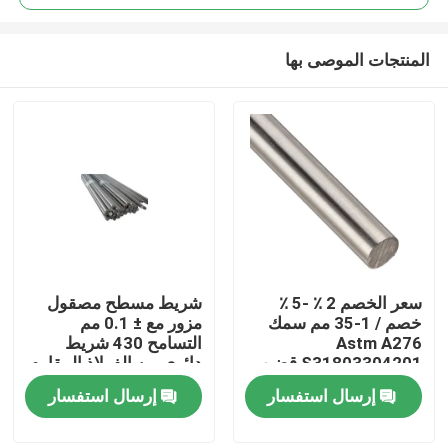
المنتجات الموصى بها
سعر الخصم 2 ٪ -5 ٪
شريط مسطح مصقول
المنزل
خصم / 1-35 مم سمك
مزور مع ± 0.1 مم
Astm A276
التسامح 430 شريط
S31803304201 قضيب
دائري من الفولاذ المقاوم
المنتجات
معدني دائري من الفولاذ
للصدأ Ss Bar Stock
إرسال استفسار
إرسال استفسار
المقاوم للصدأ
فيديوهات