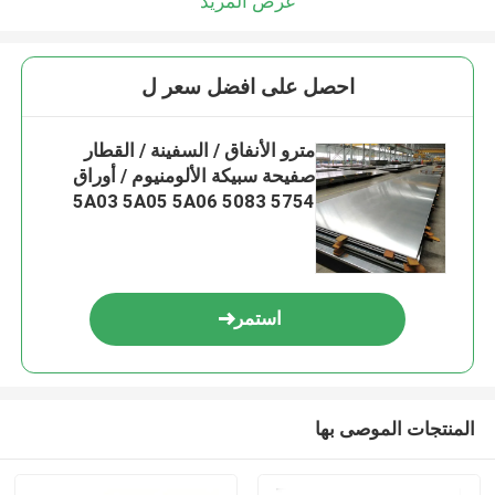
عرض المزيد
احصل على افضل سعر ل
مترو الأنفاق / السفينة / القطار
صفيحة سبيكة الألومنيوم / أوراق
5A03 5A05 5A06 5083 5754
استمر
المنتجات الموصى بها