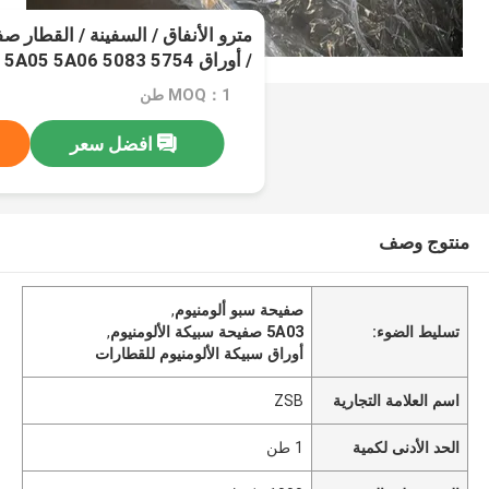
مترو الأنفاق / السفينة / القطار ص
/ أوراق 5A03 5A05 5A06 5083 5754
MOQ：1 طن
افضل سعر
منتوج وصف
صفيحة سبو ألومنيوم
,
تسليط الضوء:
5A03 صفيحة سبيكة الألومنيوم
,
أوراق سبيكة الألومنيوم للقطارات
اسم العلامة التجارية
ZSB
الحد الأدنى لكمية
1 طن