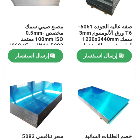
حولنا
صفة عالية الجودة 6061-
مصنع صيني سمك
T6 ورق الألومنيوم 3mm
مخصص 0.5mm-
جولة في المصنع
سمك 1220x2440mm
100mm ISO معتمد
قطع مخصص للاستخدام
5083 H111 سبيكة 1060
الصناعي في مجال
ورقة الألومنيوم النقي
إرسال استفسار
إرسال استفسار
مراقبة الجودة
الطيران
اتصل بنا
أخبار
اطلب اقتباس
خصم الطلبات السائبة
سعر تنافسي 5083
صفائح الفولاذ المقاوم للصدأ