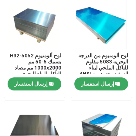
لوح ألومنيوم من الدرجة
لوح ألومنيوم 5052-H32
البحرية 5083 مقاوم
بسمك 5-50 مم
للتآكل الملحي لبناء
1000x2000 مم مضاد
السفن معتمد من ANSI
للتآكل للبناء البحري
إرسال استفسار
إرسال استفسار
المنزل
المنتجات
فيديوهات