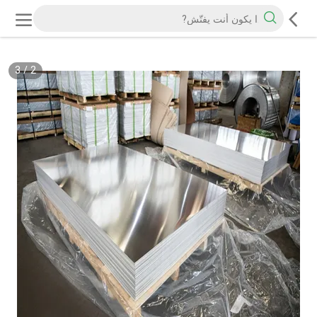
3
/
2