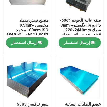
حولنا
صفة عالية الجودة 6061-
مصنع صيني سمك
T6 ورق الألومنيوم 3mm
مخصص 0.5mm-
جولة في المصنع
سمك 1220x2440mm
100mm ISO معتمد
قطع مخصص للاستخدام
5083 H111 سبيكة 1060
الصناعي في مجال
ورقة الألومنيوم النقي
إرسال استفسار
إرسال استفسار
مراقبة الجودة
الطيران
اتصل بنا
أخبار
اطلب اقتباس
خصم الطلبات السائبة
سعر تنافسي 5083
صفائح الفولاذ المقاوم للصدأ