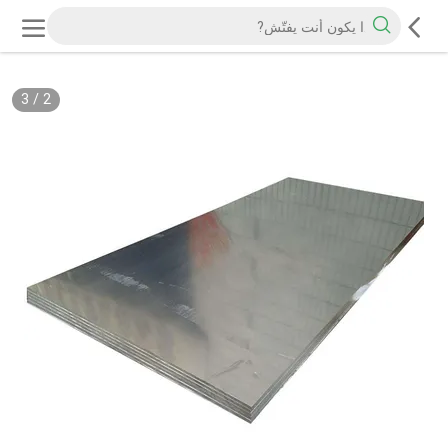
3
/
2