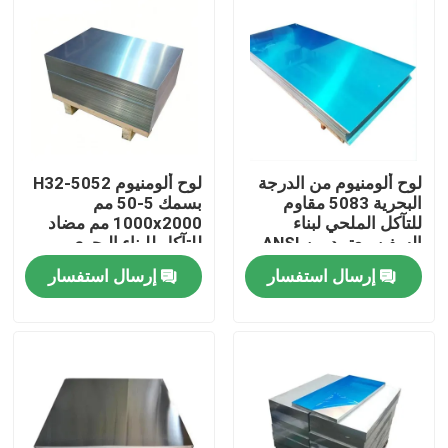
لوح ألومنيوم من الدرجة
لوح ألومنيوم 5052-H32
البحرية 5083 مقاوم
بسمك 5-50 مم
للتآكل الملحي لبناء
1000x2000 مم مضاد
السفن معتمد من ANSI
للتآكل للبناء البحري
إرسال استفسار
إرسال استفسار
المنزل
المنتجات
فيديوهات