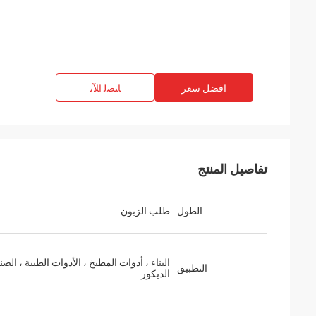
افضل سعر
ﺎﺘﺼﻟ ﺍﻶﻧ
تفاصيل المنتج
الطول
طلب الزبون
البناء ، أدوات المطبخ ، الأدوات الطبية ، الصن
التطبيق
الديكور