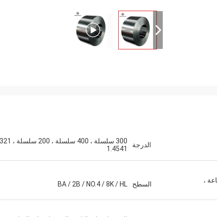
إكرام علاوي
يستعدون لشراء المزيد من ال
الدرجة
1.4541
اعة ،
السطح
BA / 2B / NO.4 / 8K / HL