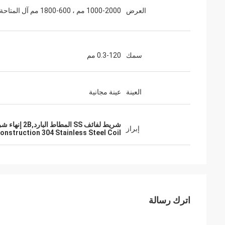
العرض
1000-2000 مم ، 600-1800 مم آل المتاحة
سمك
0.3-120 مم
العينة
عينة مجانية
شريط لفائف SS المطاط البارد,2B إنهاء شريط لفائف SS,البناء 304 لفائف الفولاذ المقاوم للصدأ
إبراز
onstruction 304 Stainless Steel Coil
اترك رسالة