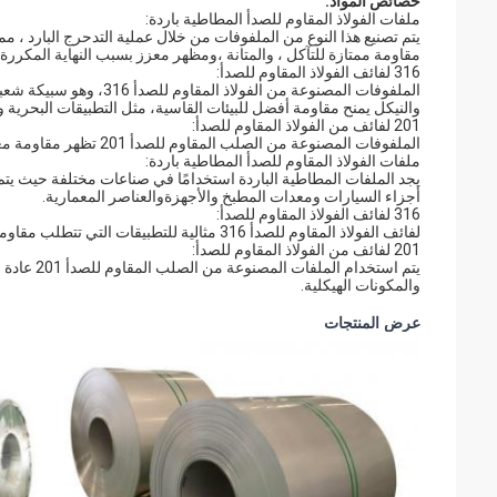
خصائص المواد:
ملفات الفولاذ المقاوم للصدأ المطاطية باردة:
يتم تصنيع هذا النوع من الملفوفات من خلال عملية التدحرج البارد ، مم
مقاومة ممتازة للتآكل ، والمتانة ،ومظهر معزز بسبب النهاية المكررة.
316 لفائف الفولاذ المقاوم للصدأ:
الملفوفات المصنوعة من ال
والنيكل يمنح مقاومة أفضل للبيئات القاسية، مثل التطبيقات البحرية وا
201 لفائف من الفولاذ المقاوم للصدأ:
الملفوفات المصنوعة من الصلب المقاوم للصدأ 201 تظهر مقاومة معتدلة للصدأ والقوة.لا يزال مناسبًا للتطبيقات العامة والأغراض الزخرفيةالتطبيقات:
ملفات الفولاذ المقاوم للصدأ المطاطية باردة:
يجد الملفات المطاطية الباردة استخدامًا في صناعات مختلفة حيث يتم
أجزاء السيارات ومعدات المطبخ والأجهزةوالعناصر المعمارية.
316 لفائف الفولاذ المقاوم للصدأ:
لفائف الفولاذ المقاوم للصدأ 316 مثالية للتطبيقات التي تتطلب مقاومة تآكل استثنائية ، مثل المكونات البحرية ومعدات المعالجة الكيميائية والزرع الطبي.
201 لفائف من الفولاذ المقاوم للصدأ:
يتم استخد
والمكونات الهيكلية.
عرض المنتجات