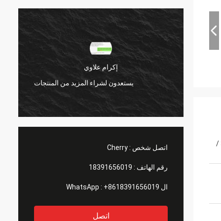
إكرام علاوي
منتجات
يستعدون لشراء المزيد من المنتجات
300 سلسلة ، 400 سلسلة ، 200 سلسلة ، 321 /
اتصل شخص :
Cherry
رقم الهاتف :
18391656019
ال WhatsApp :
+8618391656019
اتصل