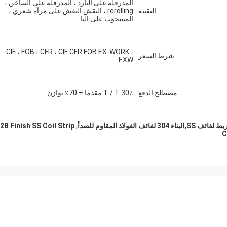
المدرفلة على البارد ، المدرفلة على الساخن ،
التقنية
rerolling ، النقش النقش على مرآة شعري ،
المسحوب على البا
CIF ، FOB ، CFR ، CIF CFR FOB EX-WORK ،
شرط السعر
EXW
مصطلح الدفع
30٪ T / T مقدما + 70٪ توازن
2B Finish SS Coil Strip
,
C