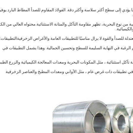
ا يؤدي إلى سطح أكثر سلاسة وأكثر دقة. الفولاذ المقاوم للصدأ المطاط البارد يوفر
فولاذ المقاوم للصدأ 316، وهو سبيكة شعبية من نوع البحرية، تظهر مقاومة التآكل والمتانة الاستثنائية.محتواه العالي من ا
لكيميائية.
 الرغبة في النهاية السليمة للسطح وتحسين الجمالية. وهذا يشمل التطبيقات في
ام الملفات المصنوعة من الصلب المقاوم للصدأ 201 عادة في تطبيقات ذات غرض عام ، مثل الأواني ومعدات المطبخ والعناصر الزخرفية