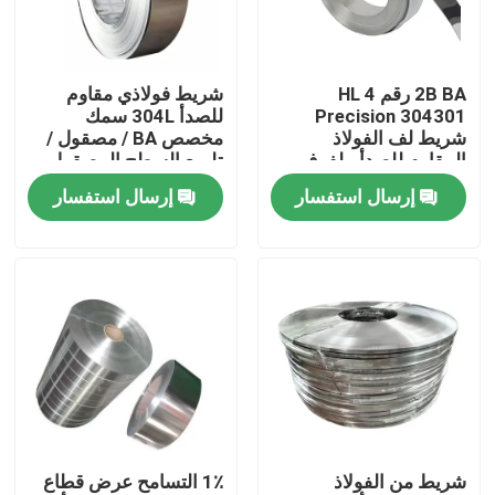
حولنا
2B BA رقم 4 HL
شريط فولاذي مقاوم
Precision 304301
للصدأ 304L سمك
جولة في المصنع
شريط لف الفولاذ
مخصص BA / مصقول /
المقاوم للصدأ ملفوف
تلميع السطح المصقول
على البارد
إرسال استفسار
إرسال استفسار
مراقبة الجودة
اتصل بنا
أخبار
اطلب اقتباس
شريط من الفولاذ
1٪ التسامح عرض قطاع
صفائح الفولاذ المقاوم للصدأ