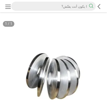
1
/
1