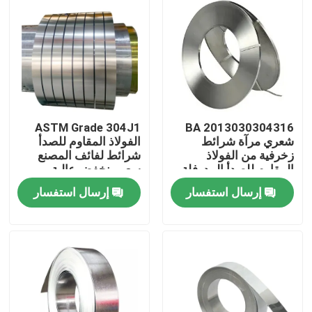
ASTM Grade 304J1
2013030304316 BA
شعري مرآة شرائط
الفولاذ المقاوم للصدأ
زخرفية من الفولاذ
شرائط لفائف المصنع
المقاوم للصدأ المدرفلة
سعر منخفض عالية
على البارد
الجودة المدرفلة على
إرسال استفسار
إرسال استفسار
البارد / المدرفلة على
الساخن
المنزل
المنتجات
فيديوهات