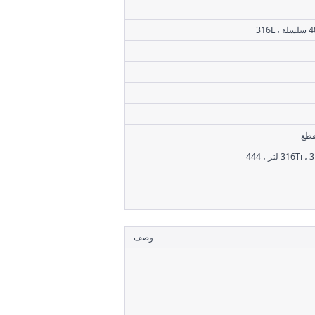
قطع
وصف