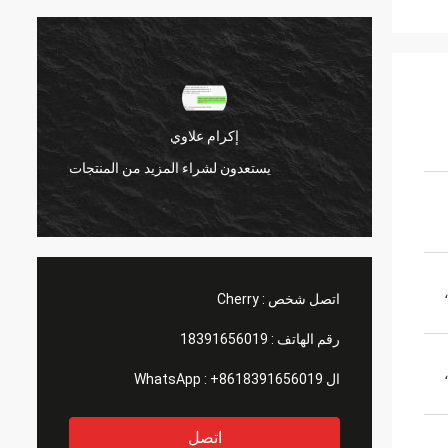
إكرام علاوي
منتجات
يستعدون لشراء المزيد من المنتجات
اتصل شخص :
Cherry
رقم الهاتف :
18391656019
، تلدين ساطع ، رقم 1 ،
ال WhatsApp :
+8618391656019
اتصل