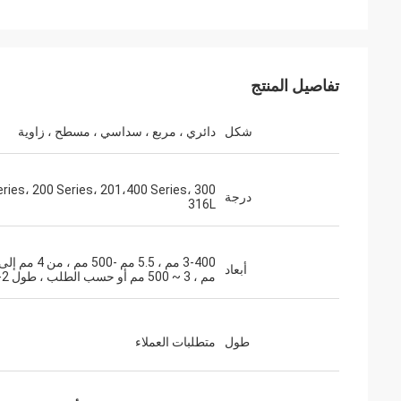
تفاصيل المنتج
شكل
دائري ، مربع ، سداسي ، مسطح ، زاوية
0 Series، 200 Series، 201،400 Series،
درجة
316L
أبعاد
مم ، 3 ~ 500 مم أو حسب الطلب ، طول 2-6 م
طول
متطلبات العملاء