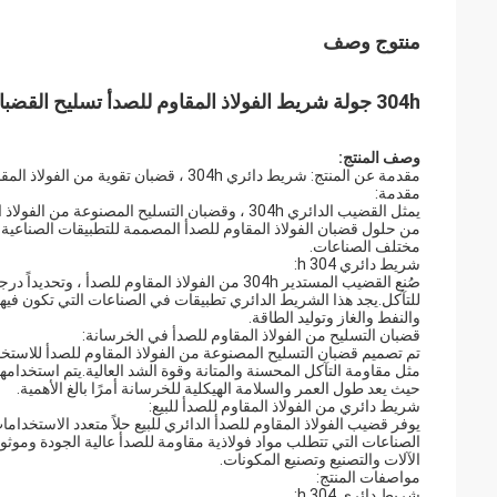
منتوج وصف
304h جولة شريط الفولاذ المقاوم للصدأ تسليح القضبان في شريط دائري من الفولاذ المقاوم للصدأ الخرساني للبيع
وصف المنتج:
مقدمة عن المنتج: شريط دائري 304h ، قضبان تقوية من الفولاذ المقاوم للصدأ في الخرسانة ، شريط دائري من الفولاذ المقاوم للصدأ للبيع
مقدمة:
يمثل القضيب الدائري 304h ، وقضبان التسليح المص
من حلول قضبان الفولاذ المقاوم للصدأ المصممة للتطبيقات الصناعية 
مختلف الصناعات.
شريط دائري 304 h:
للتآكل.يجد هذا الشريط الدائري تطبيقات في الصناعات التي تكون فيها 
والنفط والغاز وتوليد الطاقة.
قضبان التسليح من الفولاذ المقاوم للصدأ في الخرسانة:
تم تصميم قضبان التسليح المصنوعة من الفولاذ المقاوم للصدأ للاستخدام
مثل مقاومة التآكل المحسنة والمتانة وقوة الشد العالية.يتم استخدامها
حيث يعد طول العمر والسلامة الهيكلية للخرسانة أمرًا بالغ الأهمية.
شريط دائري من الفولاذ المقاوم للصدأ للبيع:
يوفر قضيب الفولاذ المقاوم للصدأ الدائري للبيع حلاً متعدد الاستخدا
الصناعات التي تتطلب مواد فولاذية مقاومة للصدأ عالية الجودة وموث
الآلات والتصنيع وتصنيع المكونات.
مواصفات المنتج:
شريط دائري 304 h: