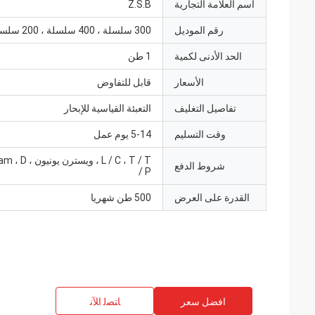
اسم العلامة التجارية
Z.S.B
رقم الموديل
300 سلسلة ، 400 سلسلة ، 200 سلسلة ،
الحد الأدنى لكمية
1 طن
الأسعار
قابل للتفاوض
تفاصيل التغليف
التعبئة القياسية للإبحار
وقت التسليم
5-14 يوم عمل
L / C ، T / T ، وي
شروط الدفع
/ P
القدرة على العرض
500 طن شهريا
افضل سعر
ﺎﺘﺼﻟ ﺍﻶﻧ