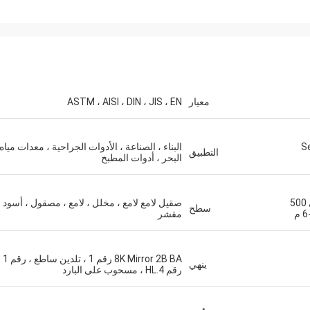
إكرام علاوي
معيار
ASTM ، AISI ، DIN ، JIS ، EN
يستعدون لشراء المزيد من ال
30
البناء ، الصناعة ، الأدوات الجراحية ، معدات مياه
التطبيق
البحر ، أدوات المطبخ
3-400 مم ، 5.5 مم -500 مم ، من 4 مم إلى 500
صقيل لامع لامع ، مخلل ، لامع ، مصقول ، أسود ،
سطح
مقشر
8K Mirror 2B BA رقم 1 
ينهي
رقم 4.HL ، مسحوب على البارد