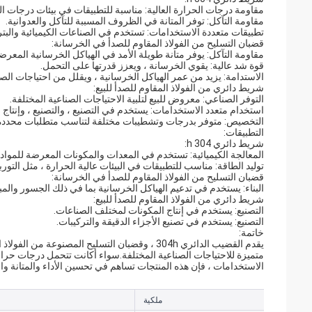
مقاومة درجات الحرارة العالية: مناسبة للتطبيقات في بيئات درجات ال
مقاومة التآكل: توفر المتانة في الظروف المسببة للتآكل والعدوانية.
تطبيقات متعددة الاستخدامات: تستخدم في الصناعات الكيميائية والبترو
قضبان التسليح من الفولاذ المقاوم للصدأ في الخرسانة:
مقاومة التآكل: يوفر متانة طويلة الأمد في الهياكل الخرسانية المعرضة
قوة شد عالية: يقوي الخرسانة ، ويعزز قدرتها على التحمل.
الاستدامة: يزيد من عمر الهياكل الخرسانية ، ويقلل من احتياجات الصيا
شريط دائري من الفولاذ المقاوم للصدأ للبيع:
التوفر الصناعي: معروض للبيع لتلبية الاحتياجات الصناعية المختلفة.
استخدام متعدد الاستخدامات: يستخدم في التصنيع ، والتصنيع ، وإنتاج 
التخصيص: متوفر بدرجات وتشطيبات مختلفة لتناسب متطلبات محددة
التطبيقات:
شريط دائري 304 h:
المعالجة الكيميائية: تستخدم في المعدات والمكونات المعرضة للمواد ال
توليد الطاقة: مناسب للتطبيقات في البيئات عالية الحرارة ، مثل التوربي
قضبان التسليح من الفولاذ المقاوم للصدأ في الخرسانة:
البناء: يستخدم في تدعيم الهياكل الخرسانية بما في ذلك الجسور والم
شريط دائري من الفولاذ المقاوم للصدأ للبيع:
التصنيع: يستخدم في إنتاج المكونات لمختلف الصناعات.
التصنيع: يستخدم في تصنيع الأجزاء الدقيقة والتركيبات.
خاتمة:
يقدم القضيب الدائري 304h ، وقضبان التسليح المصن
متميزة للاحتياجات الصناعية المختلفة.سواء أكانت تتحمل درجات حرارة
الاستخدامات ، فإن هذه المنتجات تساهم في تحسين الأداء والمتانة وا
ملكية