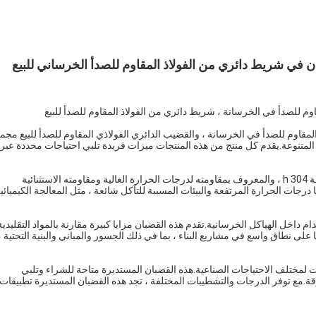
نوعة من الفولاذ المقاوم للصدأ في الخرسانة ، والقضيب الدائري الفولاذي المقاوم للصدأ للبيع مج
المتنوعة.يقدم كل منتج من هذه المنتجات ميزات فريدة تلبي احتياجات محددة عبر
صُنع القضيب المستدير 304h من الفولاذ المقاوم للصدأ ، وتحديداً درجة 304 h ، والمعروف بمقاومته لدرجات الحرارة العالية ومقاومته الاستثنائية
درجات الحرارة المرتفعة والبيئات المسببة للتآكل شائعة ، مثل المعالجة الكيميائي
 داخل الهياكل الخرسانية.تقدم هذه القضبان مزايا كبيرة مقارنة بالمواد التقليدية
 على نطاق واسع في مشاريع البناء ، بما في ذلك الجسور والمباني والبنية التحتية ،
مات لمختلف الاحتياجات الصناعية.هذه القضبان المستديرة متاحة للشراء وتلبي
وقة.مع توفر الدرجات والتشطيبات المختلفة ، تجد هذه القضبان المستديرة تطبيقات