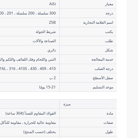
معيار
AiSi
درجة
300 سلسلة ، 200 سلسلة ، 201 ، 400 سلسلة ، 316L
اسم العلامة التجارية
ZSB
يكتب
شريط الجولة
طلب
الصناعة والآلات
شكل
دائري
خدمة المعالجة
الثني واللحام وفك اللفائف واللكم وال
درجة الصلب
410 ، 316Ti ، 316L ، 316 ، 410S ، 430 ، 409 لتر ، 444
صقل الأسطح
2 ب
موعد التسليم
15-21 يومًا
ميزة
مادة
الفولاذ المقاوم للصدأ (304 ساعة)
صفات
مقاومة عالية للحرارة ، مقاومة للتآكل
طول
يختلف (حسب المنتج)