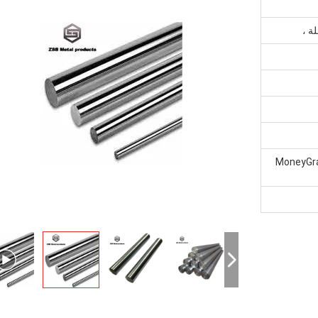
سترن يونيون ، MoneyGram ، D