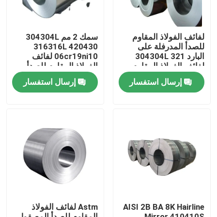
حولنا
لفائف الفولاذ المقاوم
سمك 2 مم 304304L
للصدأ المدرفلة على
316316L 420430
البارد 304304L 321
06cr19ni10 لفائف
جولة في المصنع
لفائف الفولاذ المقاوم
الفولاذ المقاوم للصدأ
للصدأ اللون المصقول
المدرفلة على البارد على
إرسال استفسار
إرسال استفسار
الساخن
مراقبة الجودة
اتصل بنا
أخبار
اطلب اقتباس
AISI 2B BA 8K Hairline
Astm لفائف الفولاذ
صفائح الفولاذ المقاوم للصدأ
Mirror 410410S
المقاوم للصدأ المصقول