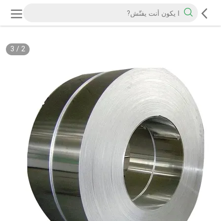
3
/
2