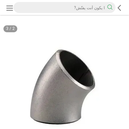
3
/
2