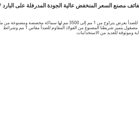
لصدأ شرائط لفائف مصنع السعر المنخفض عالية الجودة المدرفلة على البارد /
شريط حشو الفولاذ المقاوم للصدأ هو نوع من أشرطة الفولاذ المقاوم للصدأ بعرض يتراوح من 1 مم إلى 3500 مم.لها سماكة مخصصة ومصنوعة
الفولاذ المقاوم للصدأ.تبلغ درجة تحمله 1٪ ، وله سطح مصقول / BA / مصقول.يتميز شريطنا المصنوع من الفولاذ المقاوم للصدأ مقاس 1 مم وشرائط
اية وموثوقة للعديد من الاستخدامات.