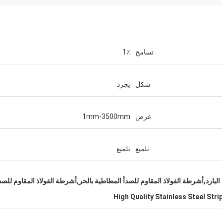
تسامح
1٪
إكرام علاوي
يستعدون لشراء المزيد من ال
شكل
يجرد
عرض
1mm-3500mm
تلميع
تلميع
البارد,أشرطة الفولاذ المقاوم للصدأ المطاطية بالحر,أشرطة الفولاذ المقاوم للصد
High Quality Stainless Steel Stri