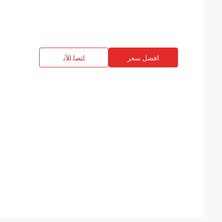
افضل سعر
ﺎﺘﺼﻟ ﺍﻶﻧ