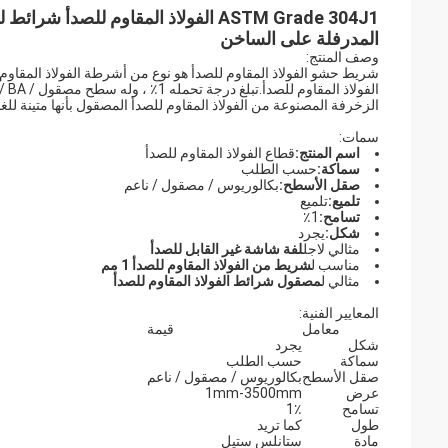
ASTM Grade 304J1 الفولاذ المقاوم ل
المدرفلة على الساخن
وصف المنتج:
الزخرفة المصنوعة من الفولاذ المقاوم للصدأ المصقول بأنها متينة للغ
سمات:
اسم المنتج:
قطاع الفولاذ المقاوم للصدأ
سماكة:
حسب الطلب
صقل الأسطح:
بكالوريوس / مصقول / ناعم
تلميع:
تلميع
تسامح:
1٪
شكل:
يجرد
مثالي لاجل
لفة شاشة غير القابل للصدأ
مناسب ل
شريط من الفولاذ المقاوم للصدأ 1 مم
مثالي ل
مصقول شرائط الفولاذ المقاوم للصدأ
المعايير الفنية:
معامل
قيمة
شكل
يجرد
سماكة
حسب الطلب
صقل الأسطح
بكالوريوس / مصقول / ناعم
عرض
1mm-3500mm
تسامح
1٪
طول
كما تريد
مادة
ستانلس ستيل