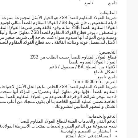
تلميع
تلميع
التطبيقات:
شريط الفولاذ المقاوم للصدأ ZSB هو الخيار 
قابلة للتخصيص ، فإن شريط ZSB الفولاذ المقاو
الأمثل لك.بفضل قوته ومتانته الفائقة ، يعد قطاع الفولاذ المقاوم للصدأ ZSB الخيار الأمثل لأي مشرو
التخصيص:
قطاع الفولاذ المقاوم للصدأ حسب الطلب من ZSB
المواد: الفولاذ المقاوم للصدأ
الانتهاء من السطح: BA / مصقول / ناعم
الشكل: قطاع
تلميع: تلميع
العرض: 1mm-3500mm
شريط الفولاذ المقاوم للصدأ ZSB الخاص بنا 
المقاوم للصدأ ، فإنها توفر مظهرًا أنيقًا وعصريًا من المؤكد أنها ستح
الخاصة.تضمن عملية التلميع الخاصة بنا أن يكون منتجك من أعلى مست
الشكل والمظهر المثاليين لمشروعك.
الدعم والخدمات:
الدعم الفني والخدمات الفنية لقطاع الفولاذ المقاوم للصدأ
نقدم مجموعة من الدعم الفني والخدمات لمنتجات الأشرطة الفولاذية ا
استشارات التصميم والهندسة
المساعدة في اختيار المنتج