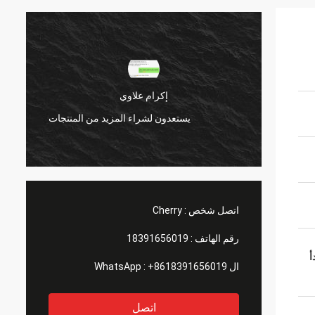
إكرام علاوي
منتجات
يستعدون لشراء المزيد من المنتجات
اتصل شخص :
Cherry
رقم الهاتف :
18391656019
أ
ال WhatsApp :
+8618391656019
اتصل