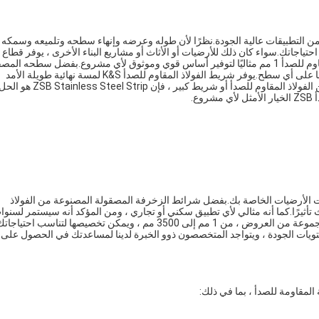
الأمثل لمجموعة متنوعة من التطبيقات عالية الجودة.نظرًا لأن طوله وعرضه وإنهاء سطحه وتلميعه وسمكه 
م للصدأ مثالي لجميع احتياجاتك.سواء كان ذلك للأرضيات أو الأثاث أو مشاريع البناء الأخرى ، يوفر قطاع
الفولاذ المقاوم للصدأ ZSB متانة وقوة فائقة.يعتبر شريط الفولاذ المقاوم للصدأ 1 مم مثاليًا لتوفير أساس قوي وموثوق لأي مشروع.بفضل سطحه 
والمصقول ، يوفر قطاع الفولاذ المقاوم للصدأ ZSB مظهرًا جميلًا وأنيقًا على أي سطح.يوفر شريط الفولاذ المقاوم للصدأ K&S لمسة نهائية طويلة الأمد
ومتينة ومن المؤكد أنها ستدوم.سواء كنت بحاجة إلى شريط صغير من الفولاذ المقاوم للصدأ أو شريط كبير ، فإن ZSB Stainless Steel Strip هو
ع.
هو الحل الأمثل لاحتياجات الأرضيات الخاصة بك.بفضل شرائط الزخرفة المصقولة المصنوعة من الفولاذ
دث تأثيرًا.كما أنه مثالي لأي تطبيق سكني أو تجاري ، ومن المؤكد أنه سيستمر لسنوا
قادمة.تتوفر شرائط الزخرفة المصنوعة من الفولاذ المقاوم للصدأ بمجموعة من العروض ، من 1 مم إلى 3500 مم ، ويمكن تخصيصها لتناسب احتياجا
ويات الجودة ، ويتواجد المتخصصون ذوو الخبرة لدينا لمساعدتك في الحصول على
لمقاومة للصدأ ، بما في ذلك: