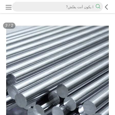
3
/
2