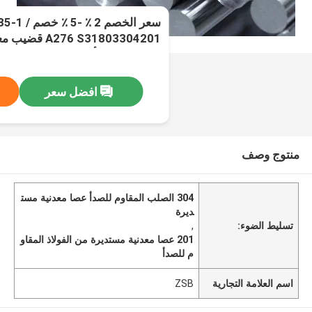
6 S31803304201
المقاوم للصدأ
افضل سعر
منتوج وصف
304 الصلب المقاوم للصدأ عصا معدنية مست
ديرة
تسليط الضوء:
,
201 عصا معدنية مستديرة من الفولاذ المقاو
م للصدأ
اسم العلامة التجارية
ZSB