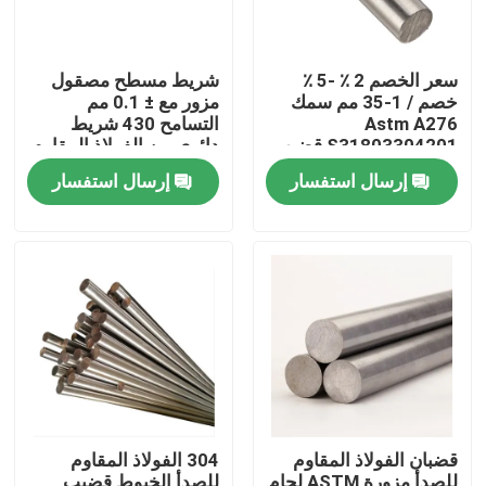
سعر الخصم 2 ٪ -5 ٪
شريط مسطح مصقول
خصم / 1-35 مم سمك
مزور مع ± 0.1 مم
Astm A276
التسامح 430 شريط
S31803304201 قضيب
دائري من الفولاذ المقاوم
معدني دائري من الفولاذ
للصدأ Ss Bar Stock
إرسال استفسار
إرسال استفسار
المقاوم للصدأ
المنزل
المنتجات
قضبان الفولاذ المقاوم
304 الفولاذ المقاوم
فيديوهات
للصدأ مزورة ASTM لحام
للصدأ الخيوط قضيب