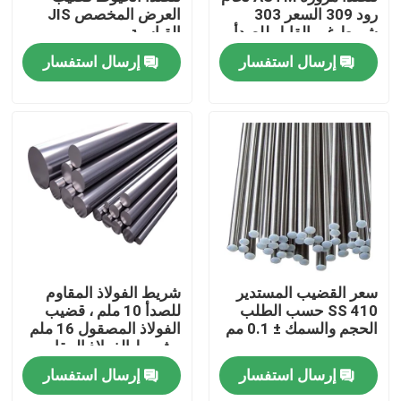
رود 309 السعر 303
العرض المخصص JIS
شريط غير القابل للصدأ
القياسية
حولنا
إرسال استفسار
إرسال استفسار
جولة في المصنع
مراقبة الجودة
اتصل بنا
أخبار
سعر القضيب المستدير
شريط الفولاذ المقاوم
SS 410 حسب الطلب
للصدأ 10 ملم ، قضيب
الحجم والسمك ± 0.1 مم
الفولاذ المصقول 16 ملم
اطلب اقتباس
، شريط الفولاذ المقاوم
للصدأ ، شريط الفولاذ
إرسال استفسار
إرسال استفسار
المقاوم للصدأ 20 ملم
صفائح الفولاذ المقاوم للصدأ