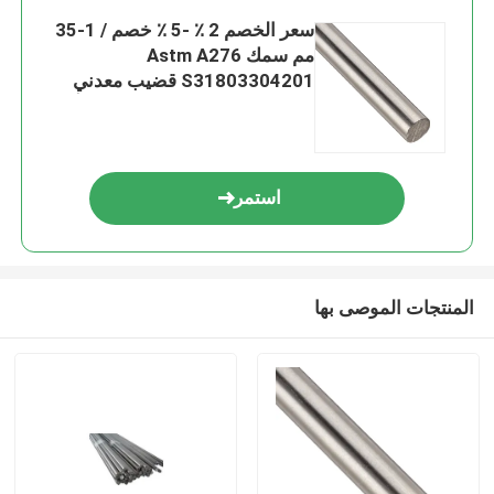
سعر الخصم 2 ٪ -5 ٪ خصم / 1-35
مم سمك Astm A276
S31803304201 قضيب معدني
دائري من الفولاذ المقاوم للصدأ
استمر
المنتجات الموصى بها