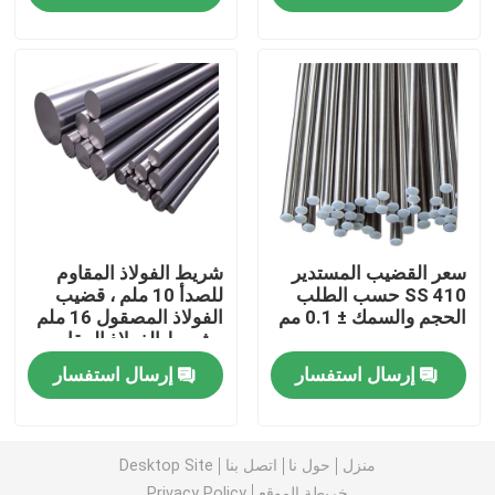
حولنا
جولة في المصنع
مراقبة الجودة
سعر القضيب المستدير
شريط الفولاذ المقاوم
اتصل بنا
SS 410 حسب الطلب
للصدأ 10 ملم ، قضيب
الحجم والسمك ± 0.1 مم
الفولاذ المصقول 16 ملم
، شريط الفولاذ المقاوم
أخبار
للصدأ ، شريط الفولاذ
إرسال استفسار
إرسال استفسار
المقاوم للصدأ 20 ملم
اطلب اقتباس
منزل
حول نا
اتصل بنا
Desktop Site
صفائح الفولاذ المقاوم للصدأ
خريطة الموقع
Privacy Policy