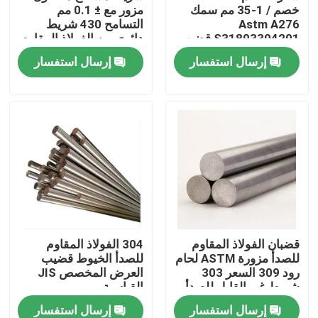
خصم / 1-35 مم سمك
مزور مع ± 0.1 مم
Astm A276
التسامح 430 شريط
S31803304201 قضيب
دائري من الفولاذ المقاوم
معدني دائري من الفولاذ
للصدأ Ss Bar Stock
إرسال استفسار
إرسال استفسار
المقاوم للصدأ
المنزل
قضبان الفولاذ المقاوم
304 الفولاذ المقاوم
للصدأ مزورة ASTM لحام
للصدأ الخيوط قضيب
المنتجات
رود 309 السعر 303
العرض المخصص JIS
شريط غير القابل للصدأ
القياسية
إرسال استفسار
إرسال استفسار
فيديوهات