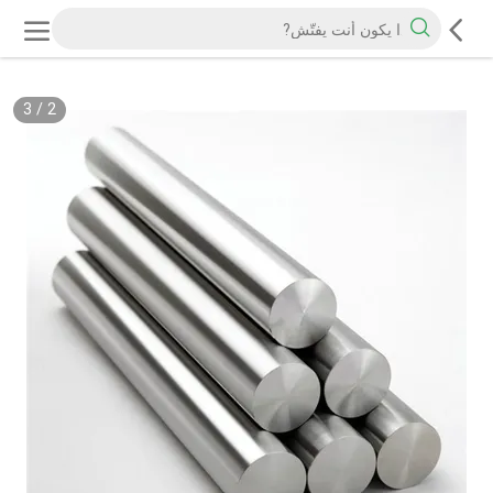
3
/
2