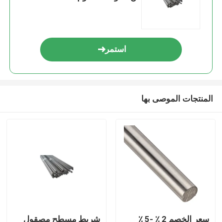
Stock
استمر
المنتجات الموصى بها
سعر الخصم 2 ٪ -5 ٪
شريط مسطح مصقول