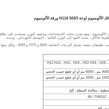
لألومنيوم ، وهو معدن متعدد الاستخدامات وخفيف الوزن.يستخدم على نطاق
ة التآكل ، نسبة القوة إلى الوزن العالية ، التوصيل الكهربائي ، وتبديد
تتوفر ألواح الألمنيوم بدرجات وسبائك وسمك وأحجام مختلفة لتناسب تطبيقات معينة.تشمل الدرجات الشائعة 6061 و 7075 و 5083 ، ولكل منها
0 ، H12 H14 ، H16 ، H18 ، H22 H24 ، H26 
سطيح ، معالجة السطح ، إلخ.
يع ، إلخ.