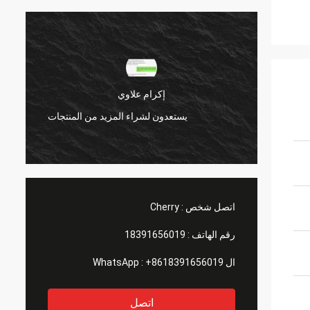
إكرام علاوي
إكرام ع
يستعدون لشراء المزيد من المنتجات
يستعدون لشرا
اتصل شخص :
Cherry
رقم الهاتف :
18391656019
ال WhatsApp :
+8618391656019
اتصل