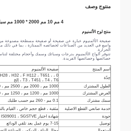
منتوج وصف
4 مم 10 مم 2000 * 1000 مم سبائك الألومنيوم لوحة 5083 H116 ورقة الألومنيوم
منتج لوح الألمنيوم
صفيحة الألمنيوم عبارة عن صفيحة أو صفيحة مسطحة مصنوعة من ا
واسع في العديد من الصناعات لخصائصه الممتازة ، بما في ذلك مقاوم
الحرارة.
خصائصها وخصائصها الفريدة.
اسم المنتج
صفيحة الألمنيوم
، H28 ، H32 ، F H112 ، T651 ،
حِدّة
T3 ، T451 ، T4 ، T6 ، إلخ
الطول المشترك
1000 مم ، 2000 مم ، 2500 مم ، 3000 مم ، 6000 مم أو أي قطع حسب الحجم
العرض المشترك
1000 مم ، 1200 مم ، 1250 مم ، 1500 مم ، 2000 مم أو أي قطع حسب الحجم
سمك مشترك
0.1 مم - 260 مم حسب طلبك
خدمة صانعي القطع الاصلية
مثقبة ، قطع حجم خاص ، القيام بالت
جودة
شهادة اختبار JB / T9001C ، IS09001 ، SGSTVE
توصيل
7-15 يوم عمل بعد تلقي الودائع
إستعمال
مجال البناء ، الديكور ، الصناعة التصن