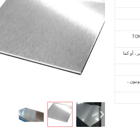
≥ 1 
 ، أو كما
 ، ويسترن يونيون ،