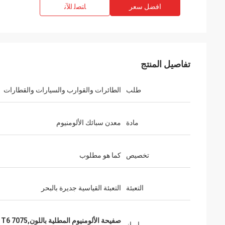
افضل سعر
ﺎﺘﺼﻟ ﺍﻶﻧ
تفاصيل المنتج
طلب
الطائرات والقوارب والسيارات والقطارات
مادة
معدن سبائك الألومنيوم
تخصيص
كما هو مطلوب
التعبئة
التعبئة القياسية جديرة بالبحر
صفيحة الألومنيوم المطلية باللون,7075 T6 لوحة الألومنيوم,صفيحة ألمنيوم منقوشة
إبراز