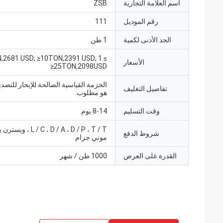
اسم العلامة التجارية
ZSB
رقم الموديل
111
الحد الأدنى لكمية
1 طن
TON,2681 USD; ≥10TON,2391 USD;
الأسعار
≥25TON,2098USD
الحزمة القياسية الصالحة للإبحار للتصدير
تفاصيل التغليف
هو مطلوب.
وقت التسليم
8-14 يوم
L / C ، D / A ، D / P ، T / T
شروط الدفع
موني جرام
القدرة على العرض
1000 طن / شهر