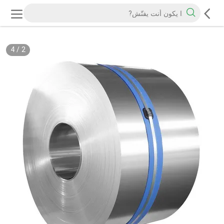
4
/
2