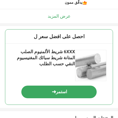
يدقّق ممون
عرض المزيد
احصل على افضل سعر ل
6XXX شريط الألمنيوم الصلب
المتانة شريط سبائك المغنيسيوم
النقي حسب الطلب
استمر
المنتجات الموصى بها