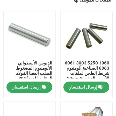
1060 5250 3003 6061
الدبوس الأسطواني
6063 الصناعية ألومنيوم
الألومنيوم المضغوط
شريط الطحن لملفات
الصلب العصا الفولاذ
الأنبوب الصلبة 3-10cm
المقاوم للصدأ 304
المنزل
العمود الدائري
إرسال استفسار
إرسال استفسار
المنتجات
فيديوهات