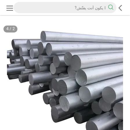
4
/
2