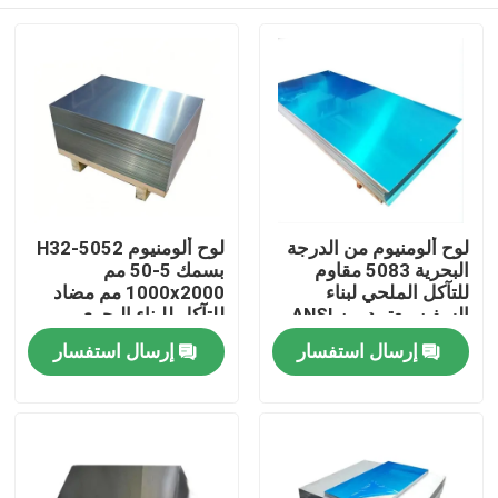
لوح ألومنيوم من الدرجة
لوح ألومنيوم 5052-H32
البحرية 5083 مقاوم
بسمك 5-50 مم
للتآكل الملحي لبناء
1000x2000 مم مضاد
السفن معتمد من ANSI
للتآكل للبناء البحري
المنزل
إرسال استفسار
إرسال استفسار
المنتجات
فيديوهات