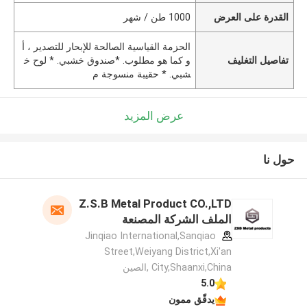
القدرة على العرض
1000 طن / شهر
الحزمة القياسية الصالحة للإبحار للتصدير ، أ
تفاصيل التغليف
و كما هو مطلوب. *صندوق خشبي. * لوح خ
شبي. * حقيبة منسوجة م
عرض المزيد
حول نا
Z.S.B Metal Product CO.,LTD
الملف الشركة المصنعة
Jinqiao International,Sanqiao
Street,Weiyang District,Xi'an
City,Shaanxi,China ,الصين
5.0
يدقّق ممون