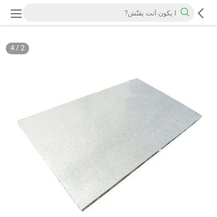
4
/
2