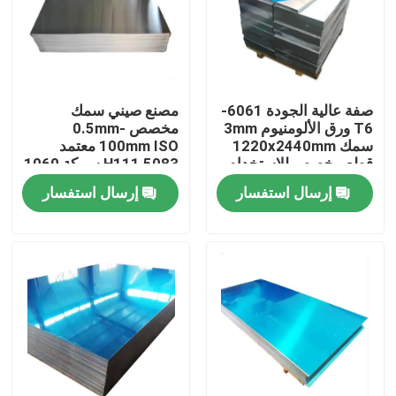
حولنا
جولة في المصنع
صفة عالية الجودة 6061-
مصنع صيني سمك
T6 ورق الألومنيوم 3mm
مخصص 0.5mm-
سمك 1220x2440mm
100mm ISO معتمد
مراقبة الجودة
قطع مخصص للاستخدام
5083 H111 سبيكة 1060
الصناعي في مجال
ورقة الألومنيوم النقي
إرسال استفسار
إرسال استفسار
الطيران
اتصل بنا
أخبار
اطلب اقتباس
صفائح الفولاذ المقاوم للصدأ