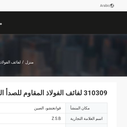
Arabic
م
منزل
/
لفائف الفولاذ
310309 لفائف الفولاذ المقاوم للصدأ المدرفلة على الساخن مصقول 3.0 مم - 12 مم
مكان المنشأ
قوانغتشو، الصين
اسم العلامة التجارية
Z.S.B