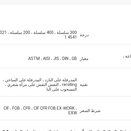
درجة
1.4541
إكرام علاوي
يستعدون لشراء المزيد من ال
اعة ،
معيار
ASTM ، AISI ، JIS ، DIN ، GB
المدرفلة على البارد ، المدرفلة على الساخن ،
تقنية
rerolling ، النقش النقش على مرآة شعري ،
المسحوب على البا
CIF ، FOB ، CFR ، CIF CFR FOB EX-WORK ،
شرط السعر
EXW