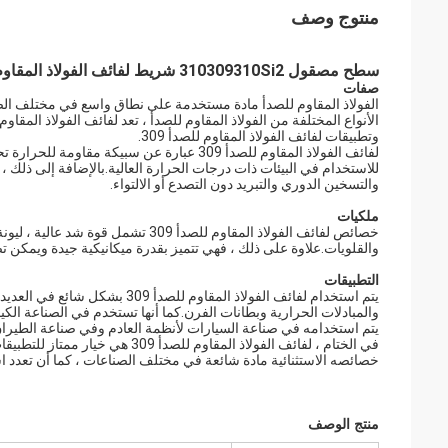
منتوج وصف
سطح مصقول 310309310Si2 شريط لفائف الفولاذ المقاوم للصدأ 3.0-12 مم
صفات
الفولاذ المقاوم للصدأ مادة مستخدمة على نطاق واسع في مختلف الصناع
وتطبيقات لفائف الفولاذ المقاوم للصدأ 309.
لفائف الفولاذ المقاوم للصدأ 309 عبارة عن سب
للاستخدام في البيئات ذات درجات الحرارة العالية.بالإضافة إلى ذلك 
والتسخين الدوري والتبريد دون التصدع أو الالتواء.
ملكيات
خصائص لفائف الفولاذ المقاوم للصدأ 09
والقلويات.علاوة على ذلك ، فهي تتميز بقدرة ميكانيكية جيدة ويمكن ت
التطبيقات
يتم استخدام لفائف الفولاذ المقا
والمبادلات الحرارية وبطانات الفرن.كما أنها تستخدم في الصناعة الكيم
يتم استخدامه في صناعة السيارات لأنظمة العادم وفي صناعة الطيران 
في الختام ، لفائف الفولاذ المقاوم
خصائصه الاستثنائية مادة شائعة في مختلف الصناعات ، كما أن تعدد 
منتج الوصف