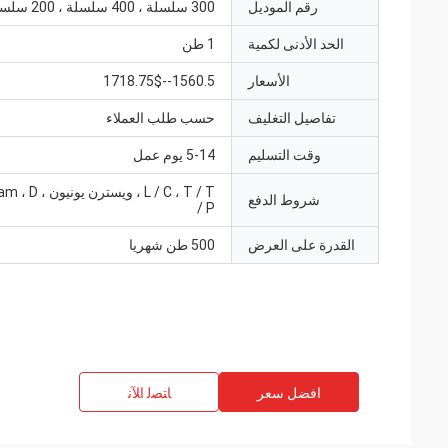
رقم الموديل
300 سلسلة ، 400 سلسلة ، 200 سلسلة ،
الحد الأدنى لكمية
1 طن
الأسعار
1560.5--1718.75$
تفاصيل التغليف
حسب طلب العملاء
وقت التسليم
5-14 يوم عمل
L / C ، T / T ، وي
شروط الدفع
/ P
القدرة على العرض
500 طن شهريا
افضل سعر
ﺎﺘﺼﻟ ﺍﻶﻧ