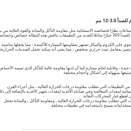
ات نظرًا لخصائصه الاستثنائية مثل مقاومة التآكل والمتانة والقوة العالية.من ب
الأنواع المختلفة من الفولاذ المقاوم للصدأ ، تعد لفائف الفولاذ المقاوم للصدأ 309 خيارًا شائعًا للعديد من التطبيقات.تناقش هذه المقالة خصائص وخصا
يكة مقاومة للحرارة تحتوي على الكروم والنيكل.تشتهر بمقاومتها الممتازة للأكسدة ، مما يجعلها مناسبة
، يتميز بمعامل تمدد حراري منخفض ، مما يعني أنه يمكنه تحمل الصدمات الحرارية
3 تشمل قوة شد عالية ، ليونة جيدة ، وقابلية لحام ممتازة.كما أن لديها مقاومة عالية للتآكل الذي تسببه الأحماض
صنيعها بسهولة إلى أشكال وأحجام مختلفة.
وم للصدأ 309 بشكل شائع في العديد من التطبيقات التي تتطلب مقاومة درجات الحرارة العالية ، مثل أجزاء الفرن
يائية لمعدات المعالجة وفي صناعة الأغذية لمعدات تجهيز الأغذية.بالإضافة إلى ذلك
لقطع غيار المحركات النفاثة.
 للصدأ 309 هي خيار ممتاز للتطبيقات التي تتطلب مقاومة درجات الحرارة العالية ، ومقاومة التآكل ، والمتانة.تجعل
استخداماته يسمح باستخدامه في تطبيقات مختلفة.