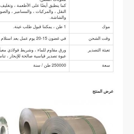
كما ينطبق أيضًا على الأطعمة ، وتغليف
النقل ، والمركبات ، والمسامير ، والصوام
والشاشة.
موك
1 طن ، يمكننا قبول طلب عينة.
وقت الشحن
في غضون 15-20 يوم عمل بعد استلام الإيداع أو خطاب الاعتماد
تعبئة التصدير
ورق مقاوم للماء ، وشريط فولاذي معبأ.
عبوة تصدير قياسية صالحة للإبحار ، تن
سعة
250000 طن / سنة
عرض المنتج