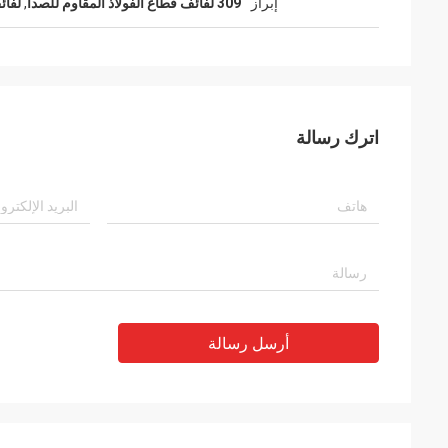
إبراز
309 لفائف قطاع الفولاذ المقاوم للصدأ
,
لفائ
اترك رسالة
أرسل رسالة