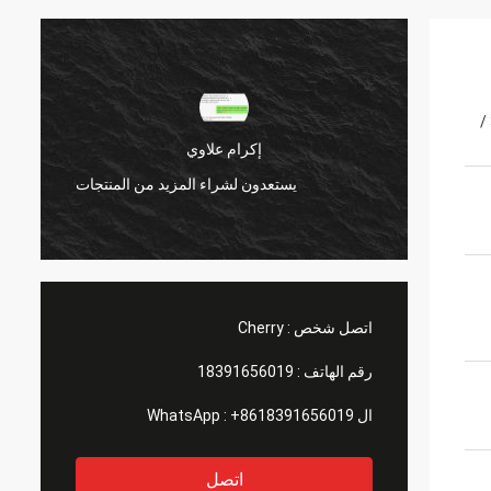
300 سلسلة ، 400 سلسلة ، 200 سلسلة ، 321 /
إكرام علاوي
منتجات
يستعدون لشراء المزيد من المنتجات
اتصل شخص :
Cherry
رقم الهاتف :
18391656019
ال WhatsApp :
+8618391656019
اتصل