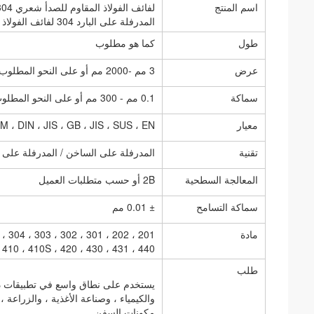
اسم المنتج
لفائف
المدرفلة على البارد 304 لفائف الفولاذ المقاوم للصدأ
طول
كما هو مطلوب
عرض
3 مم -2000 مم أو على النحو المطلوب
سماكة
0.1 مم - 300 مم أو على النحو المطلوب
معيار
، ASTM ، DIN ، JIS ، GB ، JIS ، SUS ، EN
تقنية
المدرفلة على الساخن / المدرفلة على ال
المعالجة السطحية
2B أو حسب متطلبات العميل
سماكة التسامح
± 0.01 مم
مادة
S 309S ، 410 ، 410S ، 420 ، 430 ، 431 ، 440
طلب
يستخدم على نطاق واسع في تطبيقات درجات
والكيمياء ، وصناعة الأغذية ، والزراعة ،
مكونات السفن.