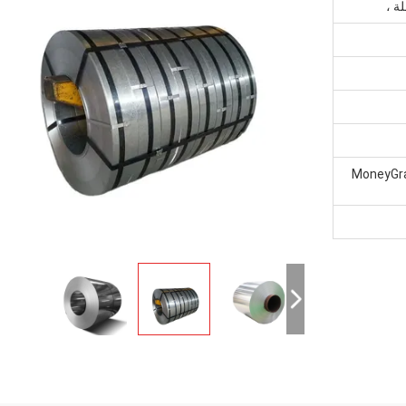
سترن يونيون ، MoneyGram ، D