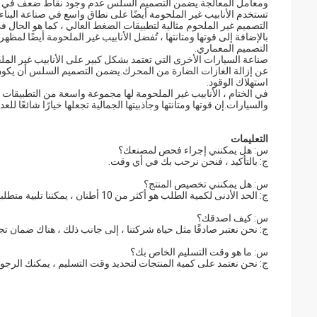
ومعامل المعالجة.يضمن التصميم السلس عدم وجود نقاط ضعف في خط 
تستخدم الأنابيب غير الملحومة أيضًا على نطاق واسع في صناعة البناء.ي
التصميم غير الملحوم مثالية لتطبيقات الضغط العالي ، كما هو الحال 
بالإضافة إلى قوتها ومتانتها ، تُفضل الأنابيب غير الملحومة أيضًا لمظ
التصميم المعماري.
صناعة السيارات الأخرى التي تعتمد بشكل كبير على الأنابيب غير الم
عن إزالة الغازات الضارة من المحرك.يضمن التصميم السلس أن يكون نظا
استهلاك الوقود.
في الختام ، الأنابيب غير الملحومة لها مجموعة واسعة من التطبيقات في
والسيارات.إن قوتها ومتانتها وجاذبيتها الجمالية تجعلها خيارًا شائعًا للع
التعليمات
س: هل يمكنني إجراء فحص لمصنعك؟
ج: بالتأكيد ، فنحن نرحب بك في أي وقت.
س: هل يمكنني تخصيص المنتج؟
ج: الحد الأدنى لكمية الطلب هو أكثر من 10 أطنان ، يمكننا تلبية متطلباتك الشخصية.
س: كيف اصدقك؟
ج: نحن نعتبر صادقًا مثل حياة شركتنا ، إلى جانب ذلك ، هناك ضمان تجاري من Alibaba ، وسيتم ضمان طلبك وأمو
س: ما هو وقت التسليم الخاص بك؟
ج: نحن نعتمد على كمية المنتجات لتحديد وقت التسليم ، يمكنك الرجوع 