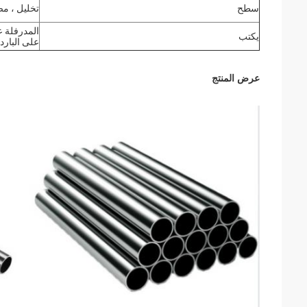
سطح
تخليل ، م
المدرفلة ع
يكتب
على البارد
عرض المنتج