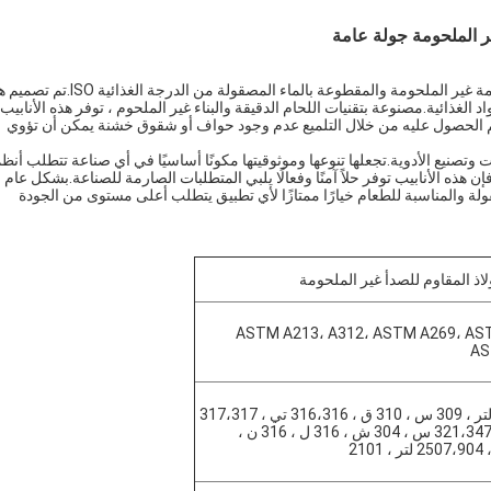
جديرة بالملاحظة خصائص وتطبيقات الأنابيب العالمية الدائرية الملحومة غير الملحومة والمقطوعة بالماء المصقولة من الدر
د الغذائية.مصنوعة بتقنيات اللحام الدقيقة والبناء غير الملحوم ، توفر هذه الأنابيب
 الحصول عليه من خلال التلميع عدم وجود حواف أو شقوق خشنة يمكن أن تؤوي
وتصنيع الأدوية.تجعلها تنوعها وموثوقيتها مكونًا أساسيًا في أي صناعة تتطلب أنظ
إن هذه الأنابيب توفر حلاً آمنًا وفعالًا يلبي المتطلبات الصارمة للصناعة.بشكل عام ،
صقولة والمناسبة للطعام خيارًا ممتازًا لأي تطبيق يتطلب أعلى مستوى من الجودة
لاذ المقاوم للصدأ غير الملحومة
ASTM A213، A312، ASTM A269، AS
AS
304،304 لتر ، 309 س ، 310 ق ، 316،316 تي ، 317،317
لتر ، 321،347،347 س ، 304 ش ، 316 ل ، 316 ن ،