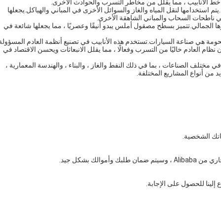
الأنابيب ، مما يقلل من مخاطر التسرب والحوادث الأخرى.
تم استخدامها لنقل المياه والغاز والسوائل الأخرى في المباني والهياكل.يجعلها
في ناطحات السحاب والمباني الشاهقة الأخرى.
هرها الجمالي.تتميز بسطح مصقول أملس يبدو أنيقًا وعصريًا ، مما يجعلها شائعة في
لحومة هي صناعة السيارات.تستخدم هذه الأنابيب في تصنيع أنظمة العادم المسؤولة
م العادم خاليًا من التسرب وفعالًا ، مما يقلل الانبعاثات ويحسن الاقتصاد في
 مختلف الصناعات ، بما في ذلك النفط والغاز ، والبناء ، والهندسة المعمارية ،
ديد من أنواع المشاريع المختلفة.
الك بشكل جيد.
إلينا للحصول على الإجابة.