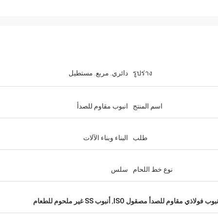
إكرام علاوي
รูปร่าง
دائري. مربع. مستطيل
يستعدون لشراء المزيد من ال
اسم المنتج
انبوب مقاوم للصدأ
طلب
البناء وبناء الآلات
نوع خط اللحام
سلس
نبوب فولاذي مقاوم للصدأ مصقول ISO
,
أنبوب SS غير ملحوم للطعام