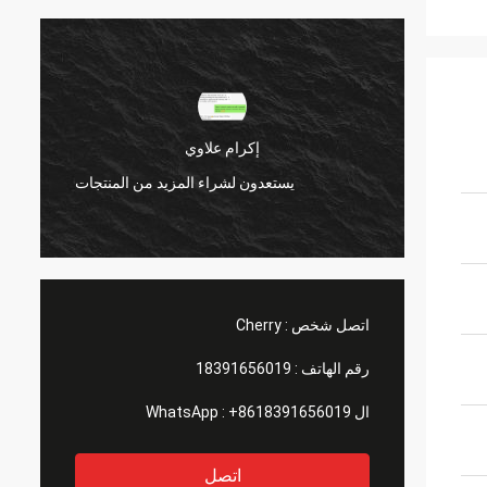
إكرام علاوي
منتجات
يستعدون لشراء المزيد من المنتجات
اتصل شخص :
Cherry
رقم الهاتف :
18391656019
ال WhatsApp :
+8618391656019
اتصل