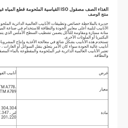
الغذاء الصف مصقول ISO القياسية الملحومة قطع المياه غير الملحومة جولة عامة
منتج الوصف
الأنابيب لتلبية أعلى معايير الجودة والنظافة للاستخدام في صناعة الموا
متانة ممتازة ومقاومة للتآكل.يضمن تشطيب السطح الأملس الذي يتم
البكتيريا أو الملوثات الأخرى.
تستخدم هذه الأنابيب بشكل شائع في معالجة الأغذية وإنتاج المشروبات 
أنابيب عالية الجودة.سواء كان الأمر يتعلق بنقل السوائل أو الغازات ، ف
تعتبر الأنابيب العالمية الدائرية غير الملحومة والمقطوعة بالماء الم
والنظافة.
غرض
أنابيب الفو
TM A778،
معيار
TM A789
مادة
201،220 ، 2507،904 لتر ، 2101