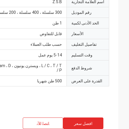
اسم العلامة التجارية
Z.S.B
رقم الموديل
300 سلسلة ، 400 سلسلة ، 200 سلسلة ،
الحد الأدنى لكمية
1 طن
الأسعار
قابل للتفاوض
تفاصيل التغليف
حسب طلب العملاء
وقت التسليم
5-14 يوم عمل
L / C ، T / T ، وي
شروط الدفع
/ P
القدرة على العرض
500 طن شهريا
افضل سعر
ﺎﺘﺼﻟ ﺍﻶﻧ