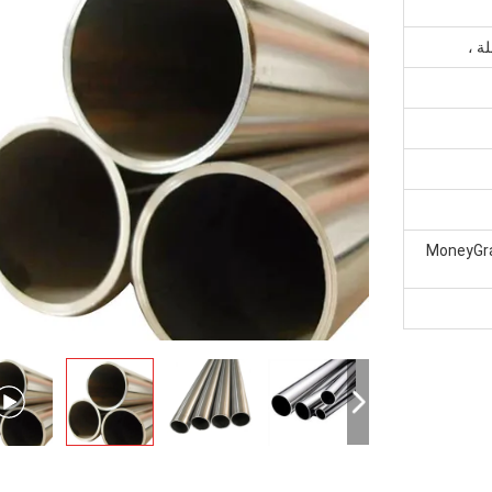
سترن يونيون ، MoneyGram ، D